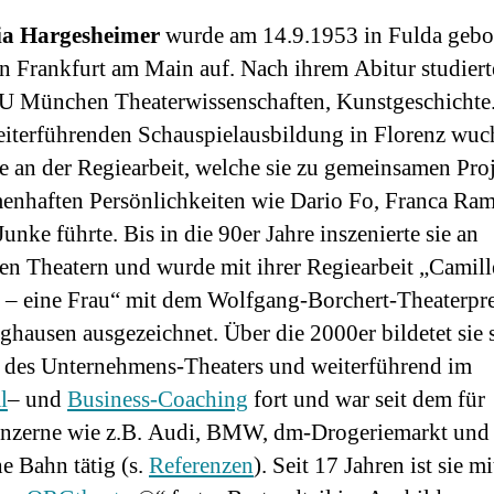
ia Hargesheimer
wurde am 14.9.1953 in Fulda gebo
n Frankfurt am Main auf. Nach ihrem Abitur studierte
U München Theaterwissenschaften, Kunstgeschichte
eiterführenden Schauspielausbildung in Florenz wuch
se an der Regiearbeit, welche sie zu gemeinsamen Pro
enhaften Persönlichkeiten wie Dario Fo, Franca Ram
unke führte. Bis in die 90er Jahre inszenierte sie an
en Theatern und wurde mit ihrer Regiearbeit „Camill
 – eine Frau“ mit dem Wolfgang-Borchert-Theaterpre
ghausen ausgezeichnet. Über die 2000er bildetet sie 
 des Unternehmens-Theaters und weiterführend im
l
– und
Business-Coaching
fort und war seit dem für
nzerne wie z.B. Audi, BMW, dm-Drogeriemarkt und 
e Bahn tätig (s.
Referenzen
). Seit 17 Jahren ist sie mi