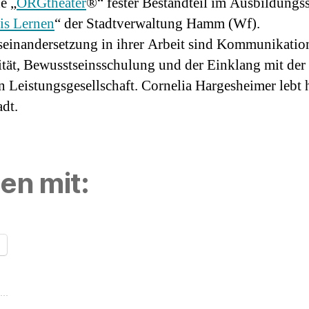
e „
ORGtheater
®“ fester Bestandteil im Ausbildung
is Lernen
“ der Stadtverwaltung Hamm (Wf).
einandersetzung in ihrer Arbeit sind Kommunikatio
ität, Bewusstseinsschulung und der Einklang mit der
n Leistungsgesellschaft. Cornelia Hargesheimer lebt 
dt.
len mit:
n …