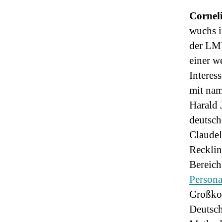
Cornel
wuchs i
der LM
einer w
Interes
mit nam
Harald J
deutsch
Claudel
Recklin
Bereich
Persona
Großko
Deutsch