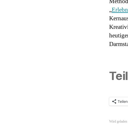
Method
„
Erlebn
Kernaus
Kreativ
heutige
Darmsta
Tei
Teilen
Wird gelade