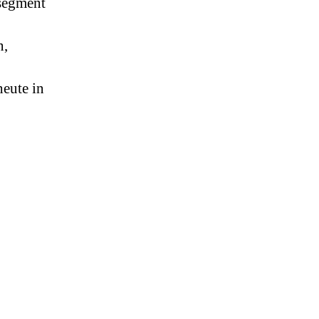
ssegment
n,
heute in