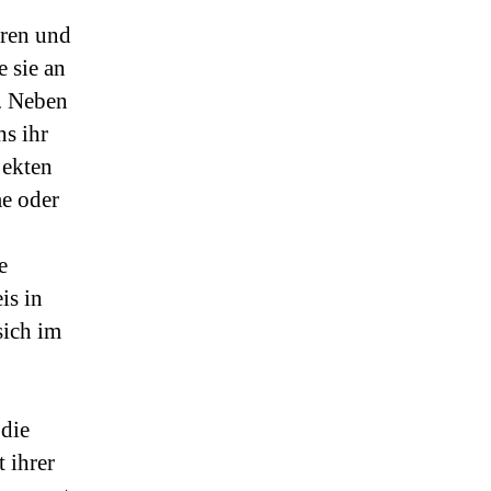
ren und
 sie an
. Neben
s ihr
jekten
e oder
e
is in
sich im
die
t ihrer